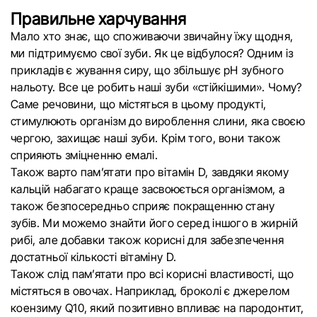
Правильне харчування
Мало хто знає, що споживаючи звичайну їжу щодня,
ми підтримуємо свої зуби. Як це відбулося? Одним із
прикладів є жування сиру, що збільшує рН зубного
нальоту. Все це робить наші зуби «стійкішими». Чому?
Саме речовини, що містяться в цьому продукті,
стимулюють організм до вироблення слини, яка своєю
чергою, захищає наші зуби. Крім того, вони також
сприяють зміцненню емалі.
Також варто пам’ятати про вітамін D, завдяки якому
кальцій набагато краще засвоюється організмом, а
також безпосередньо сприяє покращенню стану
зубів. Ми можемо знайти його серед іншого в жирній
рибі, але добавки також корисні для забезпечення
достатньої кількості вітаміну D.
Також слід пам’ятати про всі корисні властивості, що
містяться в овочах. Наприклад, броколі є джерелом
коензиму Q10, який позитивно впливає на пародонтит,