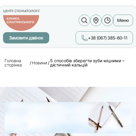
Меню
Замовити дзвінок
+38 (067) 385-60-11
Головна
5 способів зберегти зуби міцними –
Новини
сторінка
дієтичний кальцій