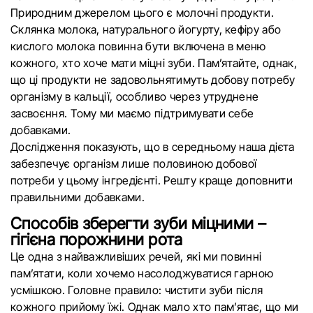
Природним джерелом цього є молочні продукти.
Склянка молока, натурального йогурту, кефіру або
кислого молока повинна бути включена в меню
кожного, хто хоче мати міцні зуби. Пам’ятайте, однак,
що ці продукти не задовольнятимуть добову потребу
організму в кальції, особливо через утруднене
засвоєння. Тому ми маємо підтримувати себе
добавками.
Дослідження показують, що в середньому наша дієта
забезпечує організм лише половиною добової
потреби у цьому інгредієнті. Решту краще доповнити
правильними добавками.
Способів зберегти зуби міцними –
гігієна порожнини рота
Це одна з найважливіших речей, які ми повинні
пам’ятати, коли хочемо насолоджуватися гарною
усмішкою. Головне правило: чистити зуби після
кожного прийому їжі. Однак мало хто пам’ятає, що ми