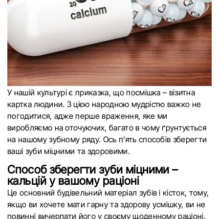
У нашій культурі є приказка, що посмішка – візитна
картка людини. З цією народною мудрістю важко не
погодитися, адже перше враження, яке ми
виробляємо на оточуючих, багато в чому ґрунтується
на нашому зубному ряду. Ось п’ять способів зберегти
ваші зуби міцними та здоровими.
Способ зберегти зуби міцними –
кальцій у вашому раціоні
Це основний будівельний матеріал зубів і кісток, тому,
якщо ви хочете мати гарну та здорову усмішку, ви не
повинні вичерпати його у своєму щоденному раціоні.