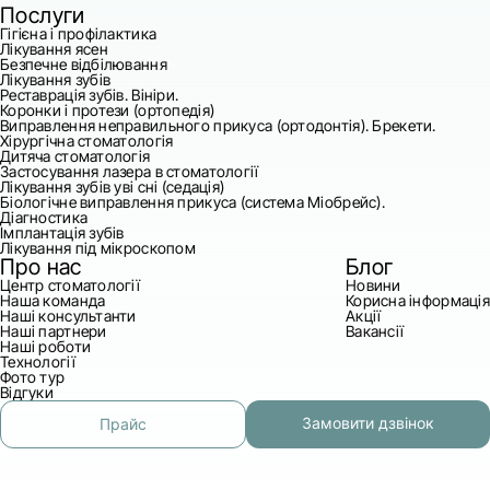
Послуги
Гігієна і профілактика
Лікування ясен
Безпечне відбілювання
Лікування зубів
Реставрація зубів. Вініри.
Коронки і протези (ортопедія)
Виправлення неправильного прикуса (ортодонтія). Брекети.
Хірургічна стоматологія
Дитяча стоматологія
Застосування лазера в стоматології
Лікування зубів уві сні (седація)
Біологічне виправлення прикуса (система Міобрейс).
Діагностика
Імплантація зубів
Лікування під мікроскопом
Про нас
Блог
Центр стоматології
Новини
Наша команда
Корисна інформація
Наші консультанти
Акції
Наші партнери
Вакансії
Наші роботи
Технології
Фото тур
Відгуки
Замовити дзвінок
Прайс