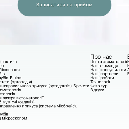
Про нас
філактика
Центр стоматології
ен
Наша команда
дбілювання
Наші консультанти
бів
Наші партнери
убів. Вініри.
Наші роботи
отези (ортопедія)
Технології
 неправильного прикуса (ортодонтія). Брекети.
Фото тур
томатологія
Відгуки
атологія
 лазера в стоматології
ів уві сні (седація)
иправлення прикуса (система Міобрейс).
зубів
ід мікроскопом