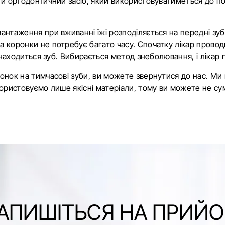
ти ортодонтичний засіб, який використовуватиметься до по
антаження при вживанні їжі розподіляється на передні зу
 коронки не потребує багато часу. Спочатку лікар проводи
 знаходиться зуб. Вибирається метод знеболювання, і лікар
онок на тимчасові зуби, ви можете звернутися до нас. Ми 
ористовуємо лише якісні матеріали, тому ви можете не сумн
АПИШІТЬСЯ НА ПРИЙ