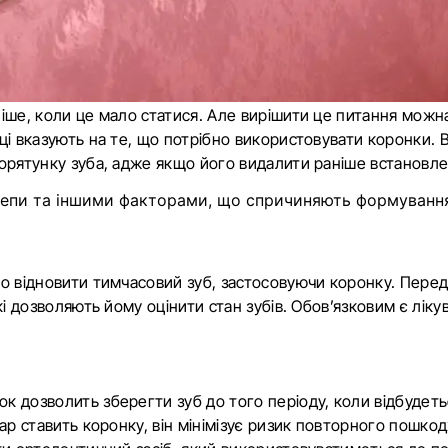
іше, коли це мало статися. Але вирішити це питання можн
ці вказують на те, що потрібно використовувати коронки. 
орятунку зуба, адже якщо його видалити раніше встановлен
лепи та іншими факторами, що спричиняють формування
о відновити тимчасовий зуб, застосовуючи коронку. Перед т
кі дозволяють йому оцінити стан зубів. Обов’язковим є лік
 дозволить зберегти зуб до того періоду, коли відбудетьс
кар ставить коронку, він мінімізує ризик повторного пошко