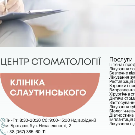
Послуги
Гігієна і про
Лікування яс
Безпечне ві
Лікування зу
Реставрація з
Коронки і пр
Виправлення
Хірургічна с
Дитяча стом
Застосування
Лікування зуб
Біологічне в
Діагностика
Імплантація 
Пн-Пт: 8:30-20:30 Сб: 9:00-15:00 Нд: вихідний
Лікування п
м. Бровари, бул. Незалежності, 2
+38 (067) 385-60-11