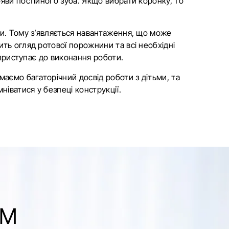
яви постійного зуба. Якщо вибрати коронку, то
би. Тому з’являється навантаження, що може
ть огляд ротової порожнини та всі необхідні
 приступає до виконання роботи.
маємо багаторічний досвід роботи з дітьми, та
іватися у безпеці конструкції.
ОМ