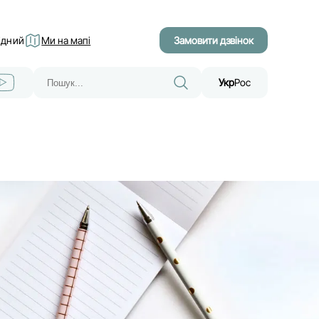
хідний
Ми на мапі
Замовити дзвінок
Укр
Рос